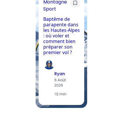
Montagne
Sport
Sport
Avent
Mont
Baptême de
parapente dans
Prix d
les Hautes-Alpes
parape
: où voler et
tarifs
comment bien
inclus
préparer son
budget
premier vol ?
prévoi
Ryan
R
6 Août
3
2026
2
·
12 min
·
1